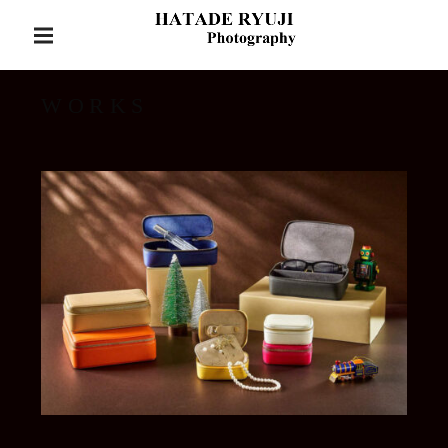
S
フォトグラファー幡手龍二の公式サイト
k
P
– Hatade Ryuji
R
i
Hatade Ryuji
I
p
WORKS
M
Photography / 幡
t
A
o
R
手龍二写真事務
c
Y
所
M
o
E
n
N
t
U
e
n
t